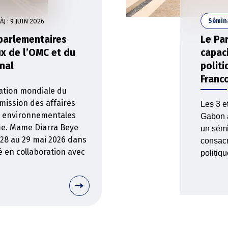
ÀJ :
9 JUIN 2026
Sémin
 parlementaires
Le Pa
ux de l’OMC et du
capac
nal
politi
Franc
isation mondiale du
ission des affaires
Les 3 e
t environnementales
Gabon a
me. Mame Diarra Beye
un sémi
 28 au 29 mai 2026 dans
consacr
é en collaboration avec
politiq