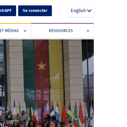
English
ntrAPF
Se connecter
ET MÉDIAS
RESSOURCES
»
»