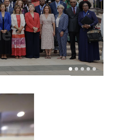
es
les
ndé,