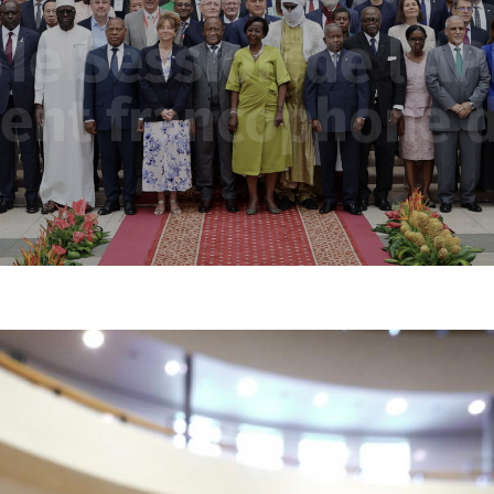
e la Commission d
conomiques, socia
nnementales (Yaou