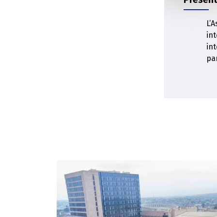
L’
in
int
par