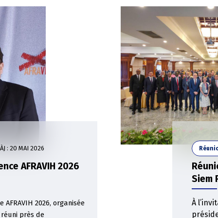
ÀJ :
20 MAI 2026
Réuni
rence AFRAVIH 2026
Réuni
Siem 
À l’inv
ce AFRAVIH 2026, organisée
présid
 réuni près de