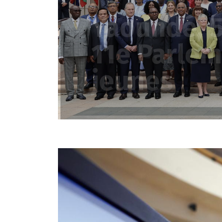
Réunion d
affaires é
et enviro
2026)