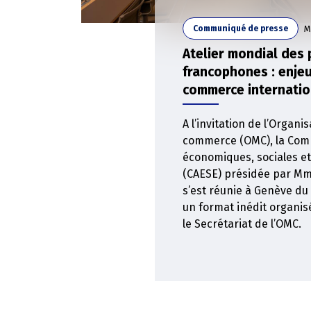
M
Communiqué de presse
Atelier mondial des
francophones : enje
commerce internatio
A l’invitation de l’Organ
commerce (OMC), la Comm
économiques, sociales e
(CAESE) présidée par M
s’est réunie à Genève du
un format inédit organis
le Secrétariat de l’OMC.