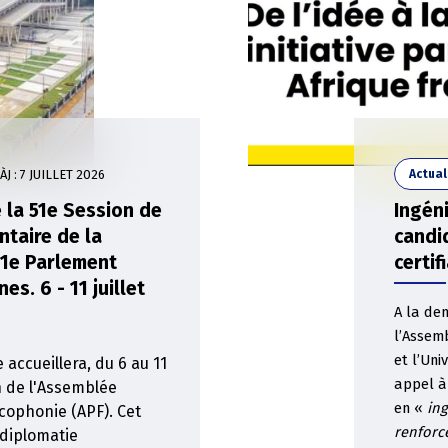
ÀJ :
7 JUILLET 2026
Actual
 la 51e Session de
Ingéni
ntaire de la
candi
11e Parlement
certif
s. 6 - 11 juillet
A la de
l’Assem
et l’Uni
accueillera, du 6 au 11
appel à
on de l'Assemblée
en «
ing
cophonie (APF). Cet
renforce
diplomatie