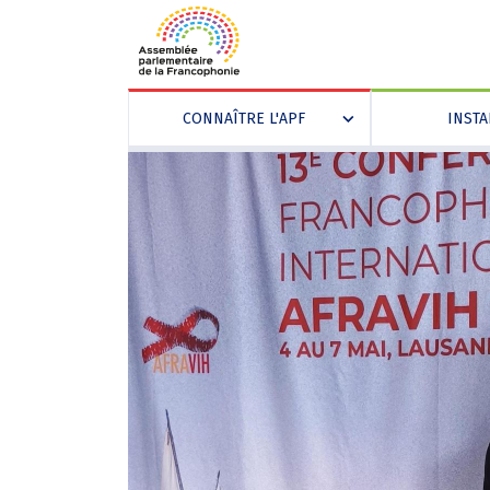
CONNAÎTRE L'APF
INST
»
Aller
Panneau de gestion des cookies
au
contenu
principal