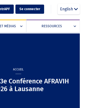
English
ntrAPF
Se connecter
ET MÉDIAS
RESSOURCES
»
»
ACCUEIL
 13e Conférence AFRAVIH
26 à Lausanne