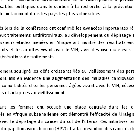
sables politiques dans le soutien à la recherche, à la préventi
é, notamment dans les pays les plus vulnérables.
s lors de la conférence ont confirmé les avancées importantes ré
aux traitements antirétroviraux, au développement du dépistage e
Plusieurs études menées en Afrique ont montré des résultats en
ents et les adultes vivant avec le VIH, avec des niveaux élevés 
générations de traitements.
ment souligné les défis croissants liés au vieillissement des per
 ont mis en évidence une augmentation des maladies cardiovascu
s comorbidités chez les personnes âgées vivant avec le VIH, néce
es et adaptées au vieillissement.
ant les femmes ont occupé une place centrale dans les dis
 en Afrique subsaharienne ont démontré l’efficacité de l’intégr
avec le dépistage du cancer du col de l’utérus. Ces initiatives o
 du papillomavirus humain (HPV) et à la prévention des cancers c