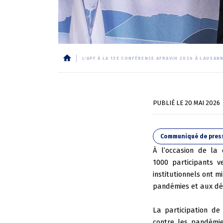
L'APF À LA 13E CONFÉRENCE AFRAVIH 2026 À LAUSAN
Fil
d'Ariane
PUBLIÉ LE
20 MAI 2026
Communiqué de pres
À l’occasion de la
1000 participants 
institutionnels ont m
pandémies et aux déf
La participation de
contre les pandémi