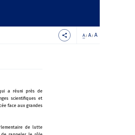
A
A
A
/
/
qui a réuni près de
es scientifiques et
orcée face aux grandes
lementaire de lutte
 de rappeler le rôle