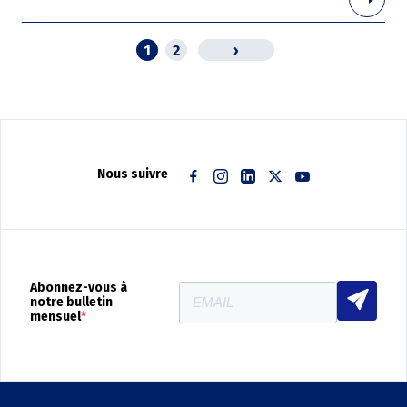
Page
1
Page
2
Page
›
courante
suivante
Pagination
Nous suivre
Facebook
Instagram
Linkedin
Twitter
Youtube
Abonnez-vous à
notre bulletin
mensuel