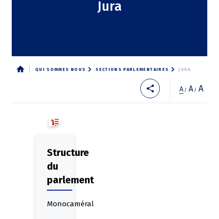
Jura
QUI SOMMES NOUS
SECTIONS PARLEMENTAIRES
JURA
Fil
A
A
A
/
/
d'Ariane
Structure
du
parlement
Monocaméral