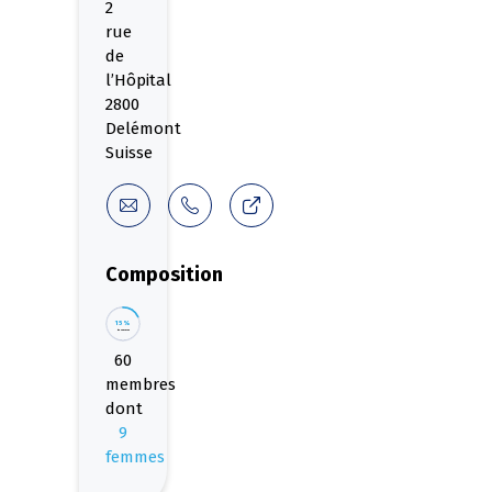
2
rue
de
l’Hôpital
2800
Delémont
Suisse
Composition
15%
de femmes
60
membres
dont
9
femmes