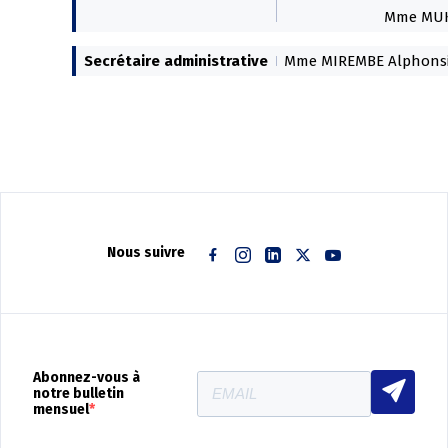
Mme MUK
Secrétaire administrative
Mme MIREMBE Alphonsin
Nous suivre
Facebook
Instagram
Linkedin
Twitter
Youtube
Abonnez-vous à
notre bulletin
mensuel