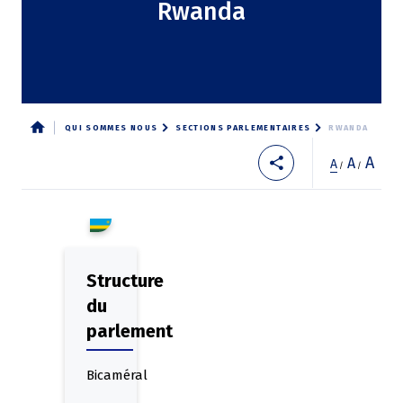
Rwanda
QUI SOMMES NOUS
SECTIONS PARLEMENTAIRES
RWANDA
Fil
A
A
A
/
/
d'Ariane
Structure
du
parlement
Bicaméral