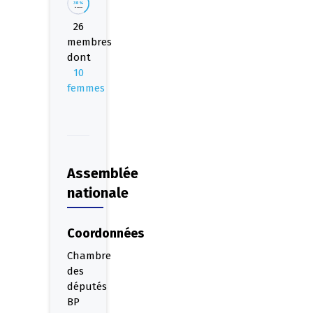
38%
de femmes
26
membres
dont
10
femmes
Assemblée
nationale
Coordonnées
Chambre
des
députés
BP