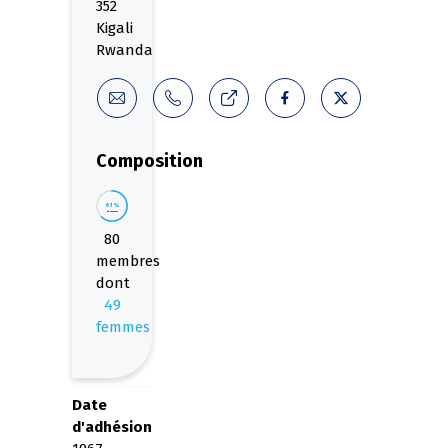
352
Kigali
Rwanda
Composition
61%
de femmes
80
membres
dont
49
femmes
Date
d'adhésion