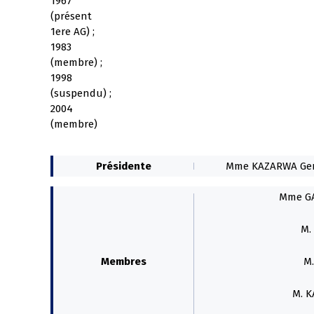
1967
(présent
1ere AG) ;
1983
(membre) ;
1998
(suspendu) ;
2004
(membre)
Présidente
Mme KAZARWA Gert
Mme GA
M.
Membres
M
M. K