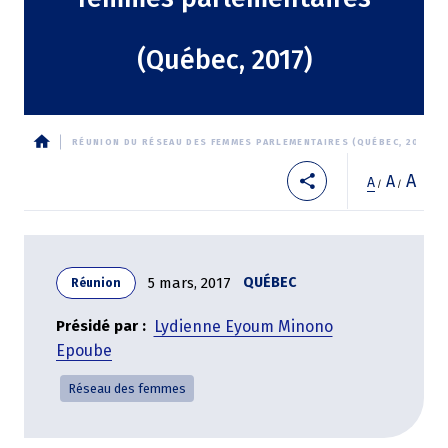
(Québec, 2017)
RÉUNION DU RÉSEAU DES FEMMES PARLEMENTAIRES (QUÉBEC, 2017)
Fil
A
A
A
/
/
d'Ariane
5 mars, 2017
QUÉBEC
Réunion
Présidé par
Lydienne Eyoum Minono
Epoube
Réseau des femmes