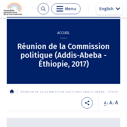
Menu
English
Aller
Panneau de gestion des cookies
au
ACCUEIL
contenu
principal
Réunion de la Commission
politique (Addis-Abeba -
Éthiopie, 2017)
RÉUNION DE LA COMMISSION POLITIQUE (ADDIS-ABEBA - ÉTHIOPIE, 2
Fil
A
A
A
/
/
d'Ariane