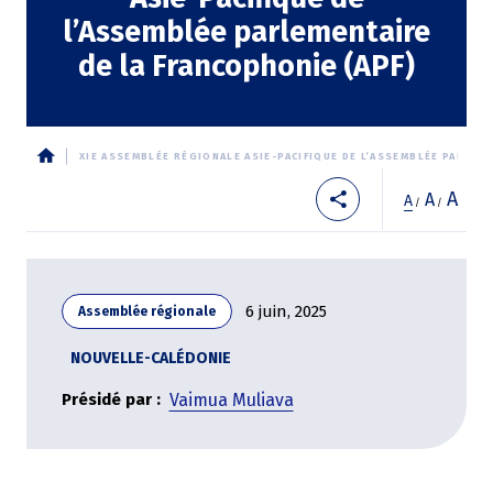
l’Assemblée parlementaire
de la Francophonie (APF)
XIE ASSEMBLÉE RÉGIONALE ASIE-PACIFIQUE DE L’ASSEMBLÉE PARLEME
Fil
A
A
A
/
/
d'Ariane
6 juin, 2025
Assemblée régionale
NOUVELLE-CALÉDONIE
Présidé par
Vaimua Muliava