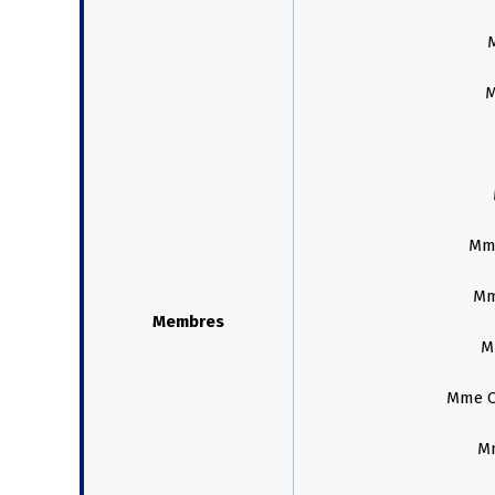
M
Mme
Mm
Membres
M
Mme C
Mm