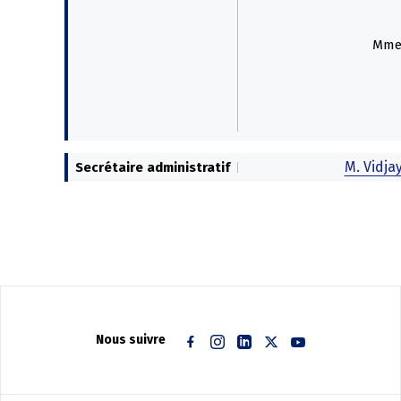
Mme 
M. Vidja
Secrétaire administratif
Nous suivre
Facebook
Instagram
Linkedin
Twitter
Youtube