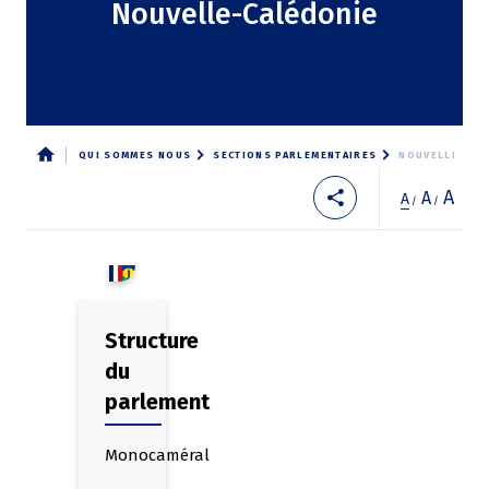
Nouvelle-Calédonie
QUI SOMMES NOUS
SECTIONS PARLEMENTAIRES
NOUVELLE-CAL
Fil
A
A
A
/
/
d'Ariane
Structure
du
parlement
Monocaméral