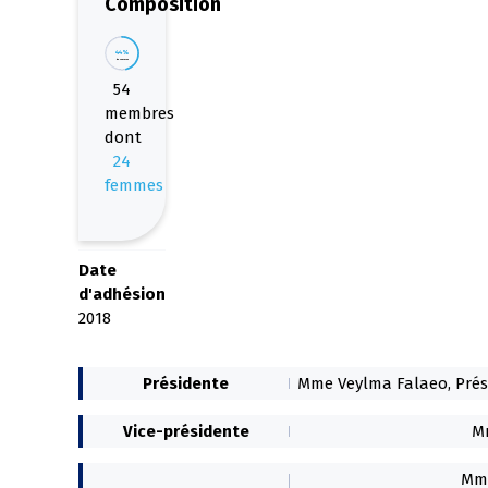
Composition
44%
de femmes
54
membres
dont
24
femmes
Date
d'adhésion
2018
Présidente
Mme Veylma Falaeo, Prés
Vice-présidente
Mm
Mme