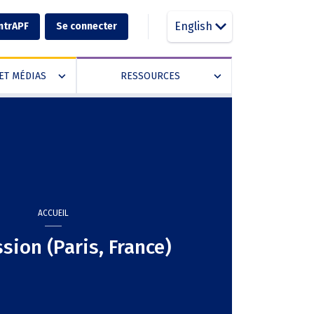
English
ntrAPF
Se connecter
ET MÉDIAS
RESSOURCES
»
»
ACCUEIL
sion (Paris, France)