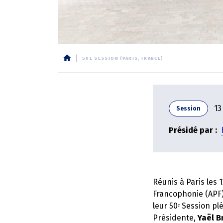
50E SESSION (PARIS, FRANCE)
Fil
d'Ariane
13
Session
Présidé par
Réunis à Paris les 
Francophonie (APF)
leur 50ᵉ Session pl
Présidente,
Yaël B