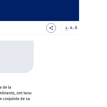
A
A
A
/
/
e de la
ntinents, ont tenu
on conjointe de sa