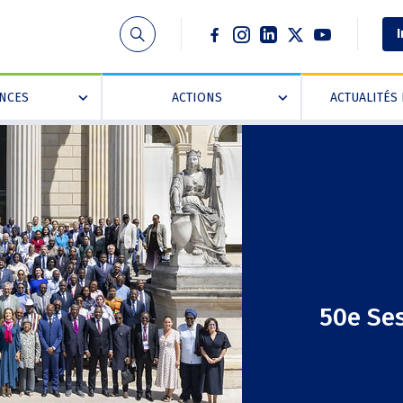
Social
I
ANCES
ACTIONS
ACTUALITÉS 
»
»
50e Ses