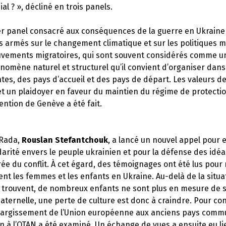
l ? », décliné en trois panels.
r panel consacré aux conséquences de la guerre en Ukraine 
ts armés sur le changement climatique et sur les politiques m
vements migratoires, qui sont souvent considérés comme u
omène naturel et structurel qu’il convient d’organiser dans 
tes, des pays d’accueil et des pays de départ. Les valeurs d
et un plaidoyer en faveur du maintien du régime de protectio
ention de Genève a été fait.
 Rada,
Rouslan Stefantchouk
, a lancé un nouvel appel pour 
idarité envers le peuple ukrainien et pour la défense des id
urée du conflit. À cet égard, des témoignages ont été lus pou
vent les femmes et les enfants en Ukraine. Au-delà de la situ
se trouvent, de nombreux enfants ne sont plus en mesure de s
ternelle, une perte de culture est donc à craindre. Pour con
l’élargissement de l’Union européenne aux anciens pays commu
n à l’OTAN a été examiné. Un échange de vues a ensuite eu li