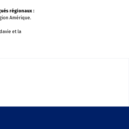
gués régionaux :
égion Amérique.
avie et la
.