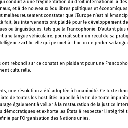
 qui conduit à une fragmentation du droit international, à de
onaux, et à de nouveaux équilibres politiques et économique
 faut malheureusement constater que l’Europe n’est ni émanci
té fait, les intervenants ont plaidé pour le développement d
s ou linguistiques, tels que la Francophonie. D’autant plus q
nt une langue véhiculaire, pourrait subir un recul de sa prati
telligence artificielle qui permet à chacun de parler sa langu
 ont rebondi sur ce constat en plaidant pour une Francophon
ment culturelle.
ats, une résolution a été adoptée à l’unanimité. Ce texte 
ate de toutes les hostilités, appelle à la fin de toute impunit
urage également à veiller à la restauration de la justice inte
démocratiques et exhorte les États à respecter l’intégrité t
finie par l’Organisation des Nations unies.