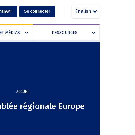
English
ntrAPF
Se connecter
ET MÉDIAS
RESSOURCES
»
»
ACCUEIL
blée régionale Europe