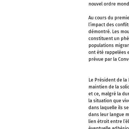
nouvel ordre mondia
Au cours du premie
l’impact des confli
démontré. Les mou
constituent un phén
populations migran
ont été rappelées 
prévue par la Conv
Le Président de la
maintien de la sol
et ce, malgré la d
la situation que vi
dans laquelle ils 
dans leur langue ma
lien étroit entre 
éventuelle adhésio