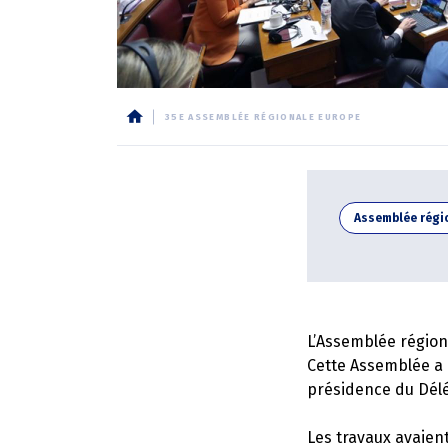
35E ASSEMBLÉE RÉGIONALE EUROPE
Fil
d'Ariane
Assemblée régi
L’Assemblée régiona
Cette Assemblée a 
présidence du Dél
Les travaux avaient