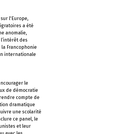
sur l'Europe,
igratoires a été
ne anomalie,
l’intérêt des
e la Francophonie
n internationale
encourager le
éaux de démocratie
r rendre compte de
ation dramatique
uivre une scolarité
clure ce panel, le
nistes et leur
eu avec les