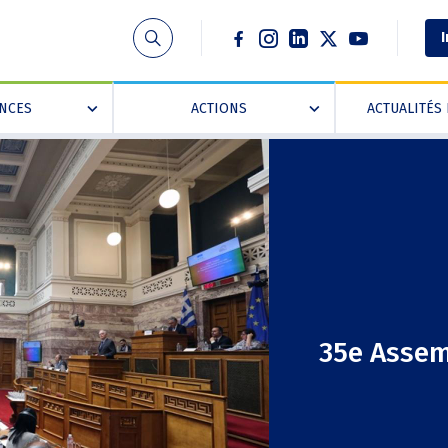
Social
I
ANCES
ACTIONS
ACTUALITÉS 
»
»
35e Assem