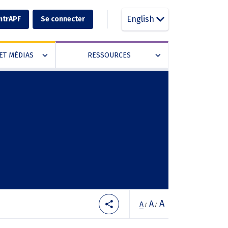
English
ntrAPF
Se connecter
ET MÉDIAS
RESSOURCES
»
»
A
A
A
/
/