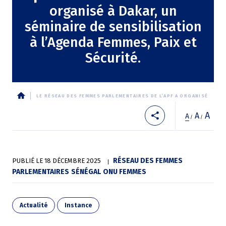
organisé à Dakar, un
séminaire de sensibilisation
à l’Agenda Femmes, Paix et
Sécurité.
LE RÉSEAU DES FEMMES PARLEMENTAIRES DE L’APF A ORGANISÉ À DAKA
Fil
A
A
A
/
/
d'Ariane
RÉSEAU DES FEMMES
PUBLIÉ LE
18 DÉCEMBRE 2025
PARLEMENTAIRES
SÉNÉGAL
ONU FEMMES
Actualité
Instance