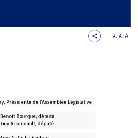
A
A
A
/
/
y, Présidente de l’Assemblée Législative
 Benoît Bourque, député
 Guy Arseneault, député
Mme Natacha Vautour