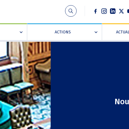
Social
ACTIONS
ACTUAL
»
»
Nou