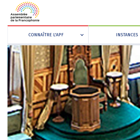
CONNAÎTRE L'APF
INSTANCES
»
Aller
Panneau de gestion des cookies
au
contenu
principal