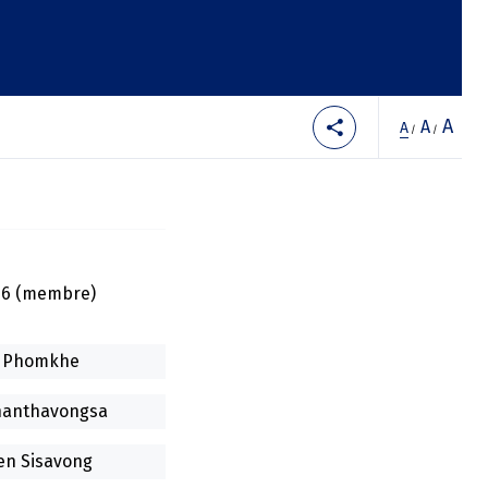
A
A
A
/
/
1996 (membre)
y Phomkhe
hanthavongsa
n Sisavong