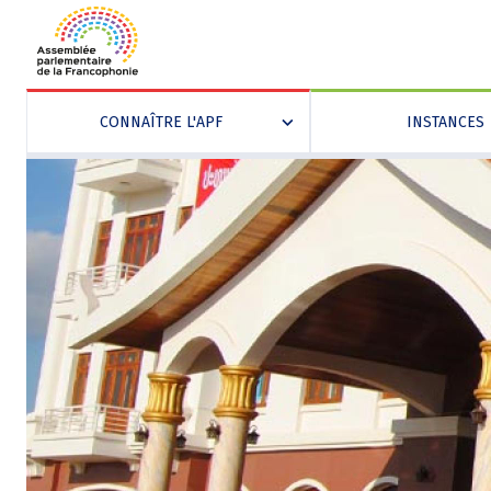
CONNAÎTRE L'APF
INSTANCES
»
Aller
Panneau de gestion des cookies
au
contenu
principal