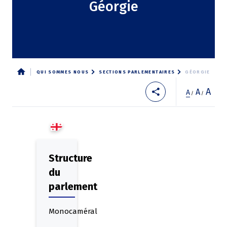
Géorgie
QUI SOMMES NOUS
SECTIONS PARLEMENTAIRES
GÉORGIE
Fil
A
A
A
/
/
d'Ariane
Structure
du
parlement
Monocaméral