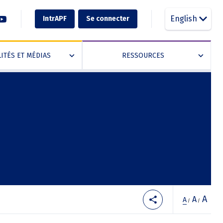
English
IntrAPF
Se connecter
ITÉS ET MÉDIAS
RESSOURCES
»
»
A
A
A
/
/