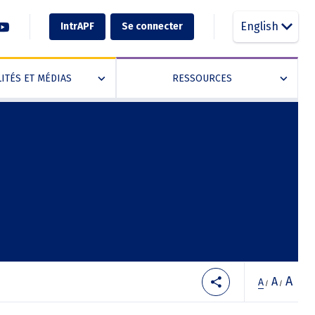
English
IntrAPF
Se connecter
ITÉS ET MÉDIAS
RESSOURCES
»
»
A
A
A
/
/