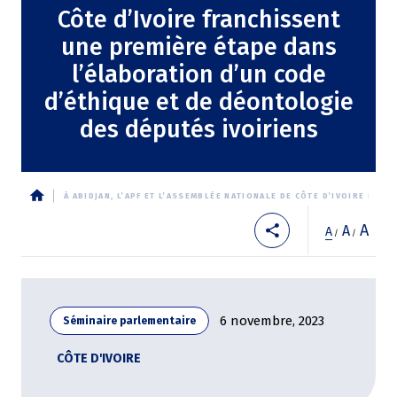
Côte d’Ivoire franchissent
une première étape dans
l’élaboration d’un code
d’éthique et de déontologie
des députés ivoiriens
À ABIDJAN, L’APF ET L’ASSEMBLÉE NATIONALE DE CÔTE D’IVOIRE FR
Fil
A
A
A
/
/
d'Ariane
6 novembre, 2023
Séminaire parlementaire
CÔTE D'IVOIRE