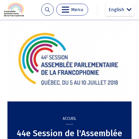
Menu
English
Aller
Panneau de gestion des cookies
au
contenu
principal
ACCUEIL
44e Session de l'Assemblée